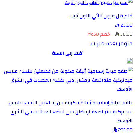
قلم ظل عيون ثنائي اللون ثابت
25.00
50.00
خصم 50%
متوفر بعدة خيارات
أضف إلى السلة
طقم عباية إسلامية أنيقة مكونة من قطعتين للنساء ملابس
عيد تركية متواضعة لرمضان دبي لقضاء العطلات في الشرق
الأوسط
235.00