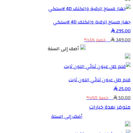
جهاز مساج الرقبة والكتف 4D لاسلكي
295.00
349.00
خصم 16%
أضف إلى السلة
قلم ظل عيون ثنائي اللون ثابت
25.00
50.00
خصم 50%
متوفر بعدة خيارات
أضف إلى السلة