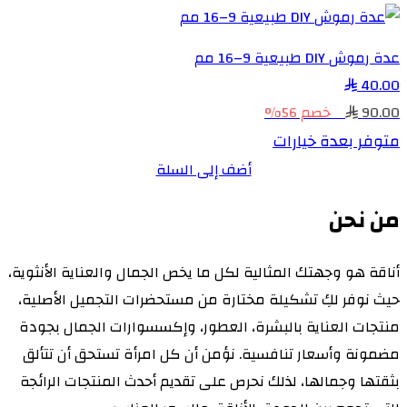
عدة رموش DIY طبيعية 9–16 مم
40.00
90.00
خصم 56%
متوفر بعدة خيارات
أضف إلى السلة
من نحن
أناقة هو وجهتك المثالية لكل ما يخص الجمال والعناية الأنثوية،
حيث نوفر لكِ تشكيلة مختارة من مستحضرات التجميل الأصلية،
منتجات العناية بالبشرة، العطور، وإكسسوارات الجمال بجودة
مضمونة وأسعار تنافسية. نؤمن أن كل امرأة تستحق أن تتألق
بثقتها وجمالها، لذلك نحرص على تقديم أحدث المنتجات الرائجة