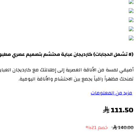
(لا تشمل الحجابات) كارديجان عباية محتشم بتصميم عصري مطبو
أضيفي لمسة من الأناقة العصرية إلى إطلالتك مع كارديجان العب
تمنحك مظهراً راقياً يجمع بين الاحتشام والأناقة اليومية.
مزيد من المعلومات
111.50
140.00
خصم 21%