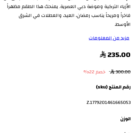
الأزياء التركية وموضة دبي العصرية. يمنحك هذا الطقم مظهراً
فاخراً ومريحاً يناسب رمضان، العيد، والعطلات في الشرق
الأوسط.
مزيد من المعلومات
235.00
300.00
خصم 22%
رقم المنتج (sku)
Z.1779201461665053
الوزن