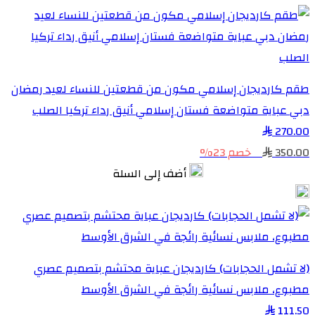
طقم كارديجان إسلامي مكون من قطعتين للنساء لعيد رمضان
دبي عباية متواضعة فستان إسلامي أنيق رداء تركيا الصلب
270.00
350.00
خصم 23%
أضف إلى السلة
(لا تشمل الحجابات) كارديجان عباية محتشم بتصميم عصري
مطبوع، ملابس نسائية رائجة في الشرق الأوسط
111.50