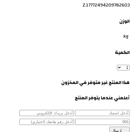
Z.17772494209782603
الوزن
kg
الكمية
هذا المنتج غير متوفر في المخزون
أعلمني عندما يتوفر المنتج
إرسال